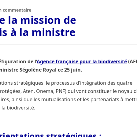
un commentaire
er la nature
Histoire de l’Etablissement
L’Agence française po
e la mission de
s à la ministre
ablissements fondateurs de l’Agence française pour la biodi
 missions
Qui est le plus intéressant à interviewer pour par
figuration de l’
Agence française pour la biodiversité
(AF
inistre Ségolène Royal ce 25 juin.
ations stratégiques, le processus d’intégration des quatre
otégées, Aten, Onema, PNF) qui vont constituer le noyau d
oires, ainsi que les mutualisations et les partenariats à mett
la biodiversité.
rientations stratégiques :