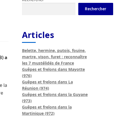
Rechercher
ur la biodiversité, pilier du projet de loi
versité
Les travaux de préfiguration
Articles
ler du frelon asiatique en France ?
Belette, hermine, putois, fouine,
martre, vison, furet : reconnaître
B) a
les 7 mustélidés de France
Guêpes et frelons dans Mayotte
(976)
Guêpes et frelons dans La
e la
Réunion (974)
re
Guêpes et frelons dans la Guyane
(973)
Guêpes et frelons dans la
Martinique (972)