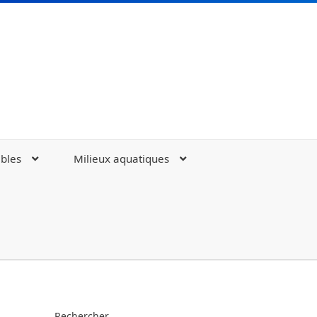
bles
Milieux aquatiques
nts et polluants aquatiques
Rechercher