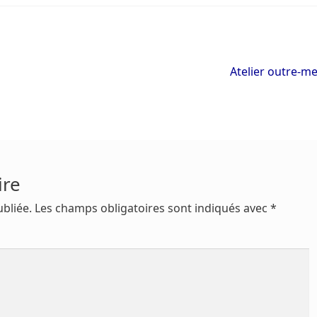
Article
Atelier outre-m
suivant :
ire
bliée.
Les champs obligatoires sont indiqués avec
*