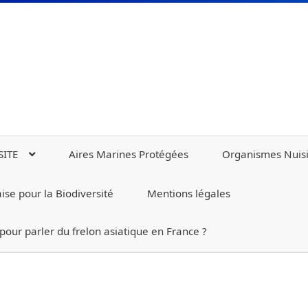
SITE
Aires Marines Protégées
Organismes Nuisi
se pour la Biodiversité
Mentions légales
 pour parler du frelon asiatique en France ?
DIVERSITE
Aires Marines Protégées
Blog
Contact
Contamina
 de Défense contre les Organismes Nuisibles (Fredon)