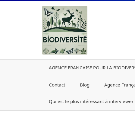
Aller
Aller
à
au
la
contenu
navigation
AGENCE FRANCAISE POUR LA BIODIVER
Contact
Blog
Agence Françai
Qui est le plus intéressant à interviewer
Accueil
AGENCE FRANCAISE POUR LA BIO
De quoi s’agit-il ?
Fédérations Régionales