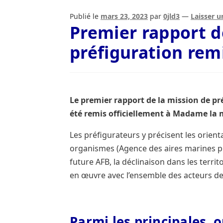
Publié le
mars 23, 2023
par
0jld3
—
Laisser 
France Biodiversité, connaître et respect
Premier rapport d
préfiguration remi
La concertation
Le frelon oriental
Les ét
Mentions légales
Milieux aquatiques
Nos
Le premier rapport de la mission de pré
été remis officiellement à Madame la m
Les préfigurateurs y précisent les orient
organismes (Agence des aires marines pr
future AFB, la déclinaison dans les territ
en œuvre avec l’ensemble des acteurs de 
Parmi les principales o