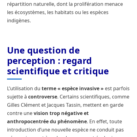
La concertation
répartition naturelle, dont la prolifération menace
les écosystèmes, les habitats ou les espèces
Le frelon oriental
indigènes.
Les établissements fondateurs de l’Agence française
pour la biodiversité
Une question de
Les travaux de préfiguration
perception : regard
scientifique et critique
Mentions légales
L’utilisation du
terme « espèce invasive »
est parfois
Milieux aquatiques
sujette à
controverse
. Certains scientifiques, comme
Gilles Clément et Jacques Tassin, mettent en garde
Nos missions
contre une
vision trop négative et
anthropocentrée du phénomène
. En effet, toute
Qui est le plus intéressant à interviewer pour parler
introduction d’une nouvelle espèce ne conduit pas
du frelon asiatique en France ?