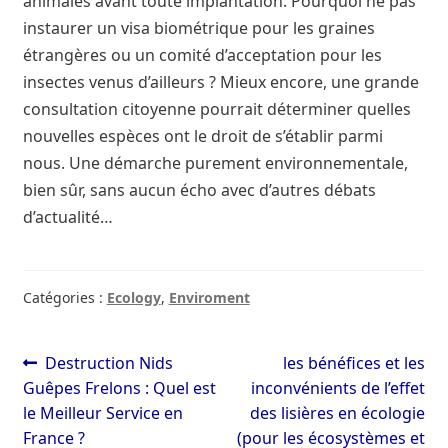
animales avant toute implantation. Pourquoi ne pas
instaurer un visa biométrique pour les graines
étrangères ou un comité d’acceptation pour les
insectes venus d’ailleurs ? Mieux encore, une grande
consultation citoyenne pourrait déterminer quelles
nouvelles espèces ont le droit de s’établir parmi
nous. Une démarche purement environnementale,
bien sûr, sans aucun écho avec d’autres débats
d’actualité…
Catégories :
Ecology
,
Enviroment
Navigation
Article
Article
Destruction Nids
les bénéfices et les
précédent :
suivant :
Guêpes Frelons : Quel est
inconvénients de l’effet
de
le Meilleur Service en
des lisières en écologie
l’article
France ?
(pour les écosystèmes et