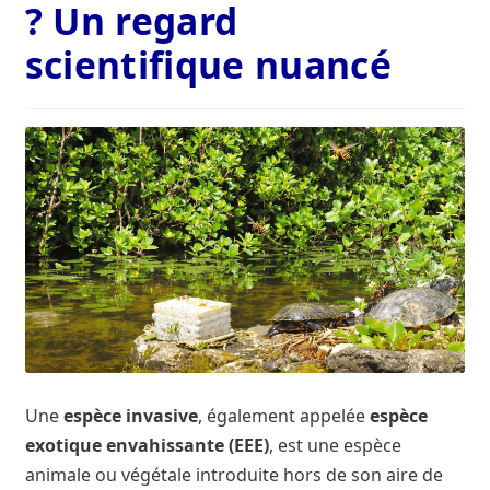
? Un regard
Contact
scientifique nuancé
Contaminants et polluants aquatiques
De quoi s’agit-il ?
Fédérations Régionales de Défense contre les
Organismes Nuisibles (Fredon)
France Biodiversité, connaître et respecter la nature
Histoire de l’Etablissement
L’Agence française pour la biodiversité, pilier du
Une
espèce invasive
, également appelée
espèce
projet de loi
exotique envahissante (EEE)
, est une espèce
animale ou végétale introduite hors de son aire de