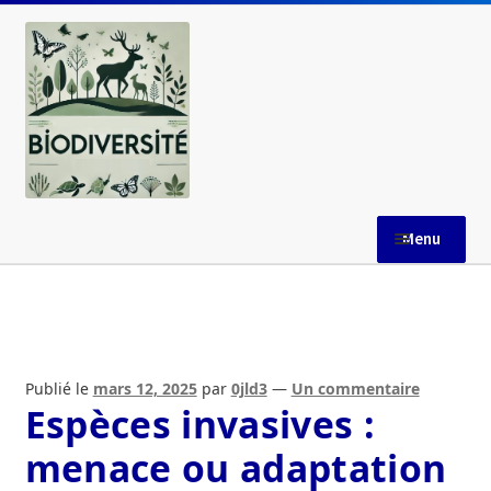
Aller
Aller
à
au
la
contenu
navigation
Menu
Accueil
AGENCE FRANCAISE POUR LA BIODIVERSITE
Publié le
mars 12, 2025
par
0jld3
—
Un commentaire
Aires Marines Protégées
Espèces invasives :
menace ou adaptation
Blog