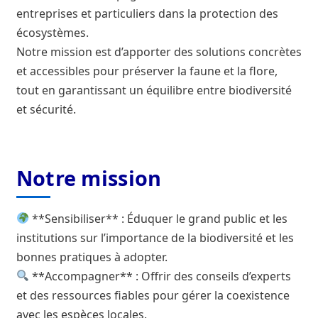
La concertation
entreprises et particuliers dans la protection des
écosystèmes.
Le frelon oriental
Notre mission est d’apporter des solutions concrètes
et accessibles pour préserver la faune et la flore,
Les établissements fondateurs de l’Agence française
tout en garantissant un équilibre entre biodiversité
pour la biodiversité
et sécurité.
Les travaux de préfiguration
Mentions légales
Notre mission
Milieux aquatiques
**Sensibiliser** : Éduquer le grand public et les
institutions sur l’importance de la biodiversité et les
Nos missions
bonnes pratiques à adopter.
**Accompagner** : Offrir des conseils d’experts
Qui est le plus intéressant à interviewer pour parler
et des ressources fiables pour gérer la coexistence
du frelon asiatique en France ?
avec les espèces locales.