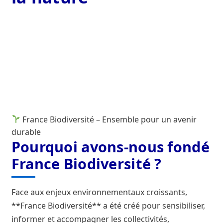
Contact
Contaminants et polluants aquatiques
De quoi s’agit-il ?
Fédérations Régionales de Défense contre les
Organismes Nuisibles (Fredon)
France Biodiversité – Ensemble pour un avenir
durable
France Biodiversité, connaître et respecter la nature
Pourquoi avons-nous fondé
France Biodiversité ?
Histoire de l’Etablissement
L’Agence française pour la biodiversité, pilier du
Face aux enjeux environnementaux croissants,
projet de loi
**France Biodiversité** a été créé pour sensibiliser,
informer et accompagner les collectivités,