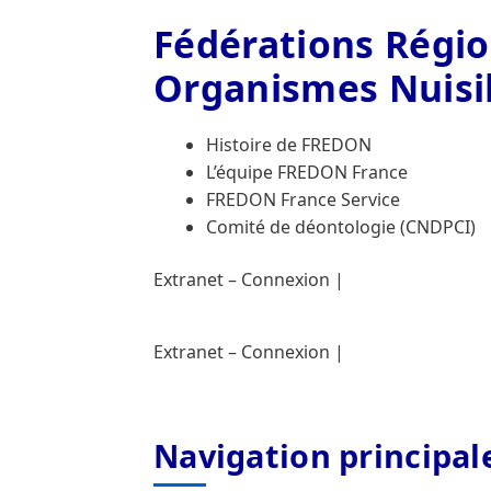
Fédérations Régio
France Biodiversité, connaître et respect
Organismes Nuisib
La concertation
Le frelon oriental
Les ét
Histoire de FREDON
Mentions légales
Milieux aquatiques
Nos
L’équipe FREDON France
FREDON France Service
Comité de déontologie (CNDPCI)
Extranet – Connexion |
Extranet – Connexion |
Navigation principal