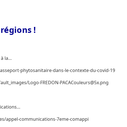
régions !
 à la…
passeport-phytosanitaire-dans-le-contexte-du-covid-19
s/default_images/Logo-FREDON-PACACouleurs@5x.png
nications…
lites/appel-communications-7eme-comappi