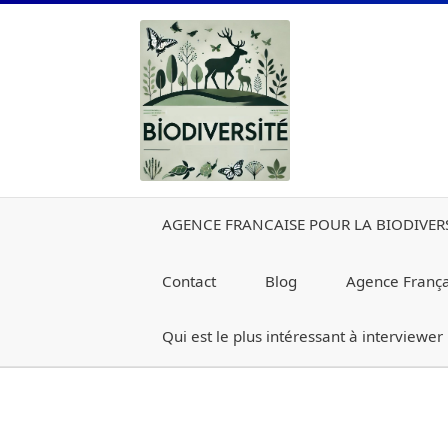
Aller
Aller
à
au
la
contenu
navigation
AGENCE FRANCAISE POUR LA BIODIVER
Contact
Blog
Agence Françai
Qui est le plus intéressant à interviewer
Accueil
AGENCE FRANCAISE POUR LA BIO
De quoi s’agit-il ?
Fédérations Régionales