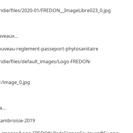
andie/files/2020-01/FREDON__ImageLibre023_0.jpg
ouveaux…
nouveau-reglement-passeport-phytosanitaire
ndie/files/default_images/Logo-FREDON-
01/image_0.jpg
ia…
e-ambroisie-2019