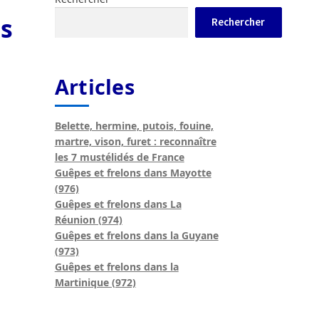
es
Rechercher
ur la biodiversité, pilier du projet de loi
versité
Les travaux de préfiguration
Articles
ler du frelon asiatique en France ?
Belette, hermine, putois, fouine,
martre, vison, furet : reconnaître
les 7 mustélidés de France
Guêpes et frelons dans Mayotte
(976)
Guêpes et frelons dans La
Réunion (974)
Guêpes et frelons dans la Guyane
(973)
Guêpes et frelons dans la
Martinique (972)