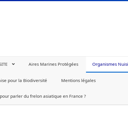
SITE
Aires Marines Protégées
Organismes Nuisi
se pour la Biodiversité
Mentions légales
 pour parler du frelon asiatique en France ?
DIVERSITE
Aires Marines Protégées
Blog
Contact
Contamina
 de Défense contre les Organismes Nuisibles (Fredon)