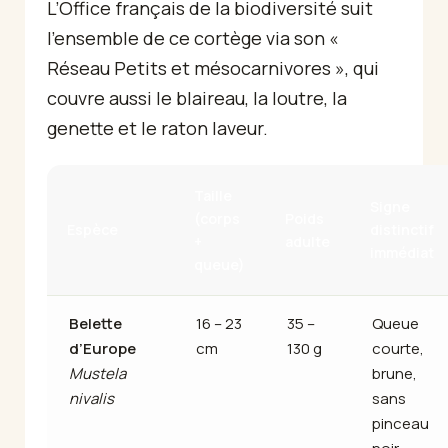
L’Office français de la biodiversité suit
l’ensemble de ce cortège via son «
Réseau Petits et mésocarnivores », qui
couvre aussi le blaireau, la loutre, la
genette et le raton laveur.
Taille
Signe
(corps
Poids
Espèce
distinctif
+
adulte
immédiat
queue)
Belette
16 – 23
35 –
Queue
d’Europe
cm
130 g
courte,
Mustela
brune,
nivalis
sans
pinceau