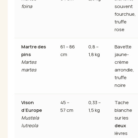
foina
souvent
fourchue,
truffe
rose
Martre des
61 – 86
0,8 –
Bavette
pins
cm
1,8 kg
jaune-
Martes
crème
martes
arrondie,
truffe
noire
Vison
45 –
0,33 –
Tache
d’Europe
57 cm
1,5 kg
blanche
Mustela
sur les
lutreola
deux
lèvres