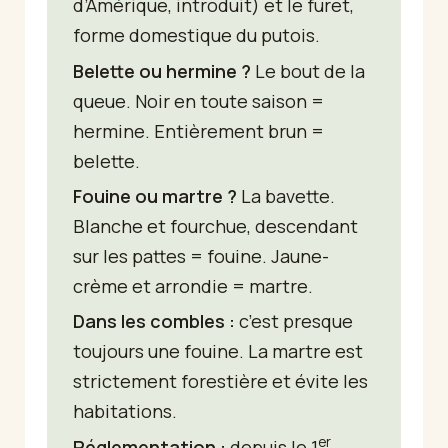
d’Amérique, introduit) et le furet,
forme domestique du putois.
Belette ou hermine ?
Le bout de la
queue. Noir en toute saison =
hermine. Entièrement brun =
belette.
Fouine ou martre ?
La bavette.
Blanche et fourchue, descendant
sur les pattes = fouine. Jaune-
crème et arrondie = martre.
Dans les combles :
c’est presque
toujours une fouine. La martre est
strictement forestière et évite les
habitations.
er
Réglementation :
depuis le 1