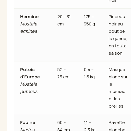
noir
Hermine
20 – 31
175 –
Pinceau
Mustela
cm
350 g
noir au
erminea
bout de
la queue,
en toute
saison
Putois
52 –
0,4 –
Masque
d’Europe
75 cm
1,5 kg
blanc sur
Mustela
le
putorius
museau
et les
oreilles
Fouine
60 –
1,1 –
Bavette
Martes
84 cm
2,3 kg
blanche,