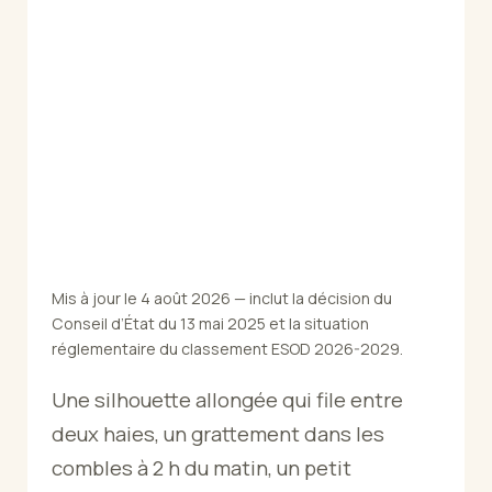
Les travaux de préfiguration
Mentions légales
Milieux aquatiques
Nos missions
Mis à jour le 4 août 2026 — inclut la décision du
Conseil d’État du 13 mai 2025 et la situation
réglementaire du classement ESOD 2026-2029.
Qui est le plus intéressant à interviewer
Une silhouette allongée qui file entre
pour parler du frelon asiatique en France ?
deux haies, un grattement dans les
combles à 2 h du matin, un petit