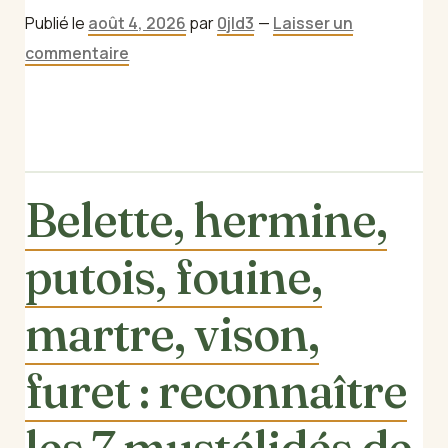
Aires Marines Protégées
Publié le
août 4, 2026
par
0jld3
—
Laisser un
commentaire
Blog
Contact
Belette, hermine,
Contaminants et polluants aquatiques
putois, fouine,
De quoi s’agit-il ?
martre, vison,
Fédérations Régionales de Défense contre
furet : reconnaître
les Organismes Nuisibles (Fredon)
les 7 mustélidés de