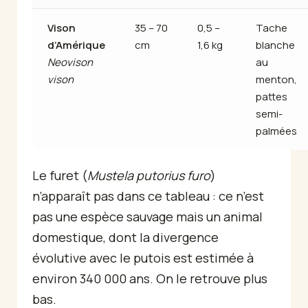
Vison
35 – 70
0,5 –
Tache
d’Amérique
cm
1,6 kg
blanche
Neovison
au
vison
menton,
pattes
semi-
palmées
Le furet (
Mustela putorius furo
)
n’apparaît pas dans ce tableau : ce n’est
pas une espèce sauvage mais un animal
domestique, dont la divergence
évolutive avec le putois est estimée à
environ 340 000 ans. On le retrouve plus
bas.