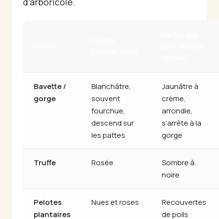
d’arboricole.
Martre des
Fouine
Critère
pins (
Martes
(
Martes foina
)
martes
)
Bavette /
Blanchâtre,
Jaunâtre à
gorge
souvent
crème,
fourchue,
arrondie,
descend sur
s’arrête à la
les pattes
gorge
Truffe
Rosée
Sombre à
noire
Pelotes
Nues et roses
Recouvertes
plantaires
de poils