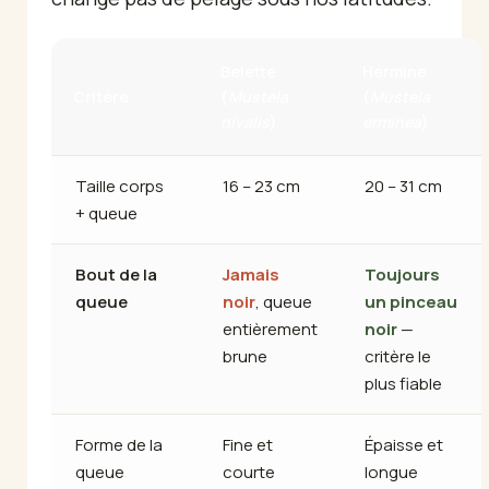
Belette
Hermine
Critère
(
Mustela
(
Mustela
nivalis
)
erminea
)
Taille corps
16 – 23 cm
20 – 31 cm
+ queue
Bout de la
Jamais
Toujours
queue
noir
, queue
un pinceau
entièrement
noir
—
brune
critère le
plus fiable
Forme de la
Fine et
Épaisse et
queue
courte
longue