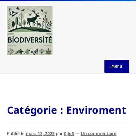
Aller
Aller
à
au
la
contenu
navigation
Menu
Accueil
AGENCE FRANCAISE POUR LA BIODIVERSITE
Catégorie :
Enviroment
Aires Marines Protégées
Blog
Publié le
mars 12, 2025
par
0jld3
—
Un commentaire