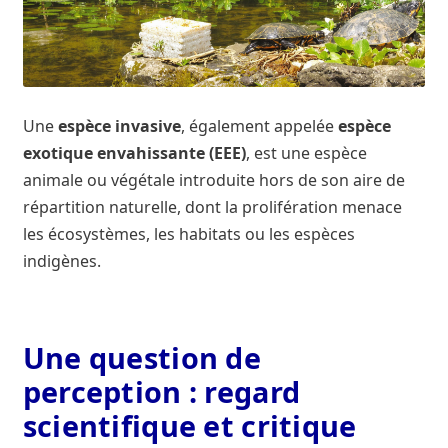
La concertation
Le frelon oriental
Les établissements fondateurs de l’Agence française
Une
espèce invasive
, également appelée
espèce
pour la biodiversité
exotique envahissante (EEE)
, est une espèce
animale ou végétale introduite hors de son aire de
Les travaux de préfiguration
répartition naturelle, dont la prolifération menace
les écosystèmes, les habitats ou les espèces
Mentions légales
indigènes.
Milieux aquatiques
Nos missions
Une question de
perception : regard
Qui est le plus intéressant à interviewer pour parler
scientifique et critique
du frelon asiatique en France ?