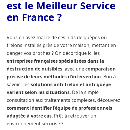
est le Meilleur Service
Contact
en France ?
Contaminants et polluants aquatiques
Vous en avez marre de ces nids de guêpes ou
De quoi s’agit-il ?
frelons installés près de votre maison, mettant en
danger vos proches ? On décortique ici les
Fédérations Régionales de Défense contre les
entreprises françaises spécialisées dans la
Organismes Nuisibles (Fredon)
destruction de nuisibles
, avec une
comparaison
précise de leurs méthodes d’intervention
. Bon à
France Biodiversité, connaître et respecter la nature
savoir : les
solutions anti-frelon et anti-guêpe
varient selon les situations
. De la simple
Histoire de l’Etablissement
consultation aux traitements complexes, découvrez
comment identifier l’équipe de professionnels
L’Agence française pour la biodiversité, pilier du
projet de loi
adaptée à votre cas
. Prêt à retrouver un
environnement sécurisé ?