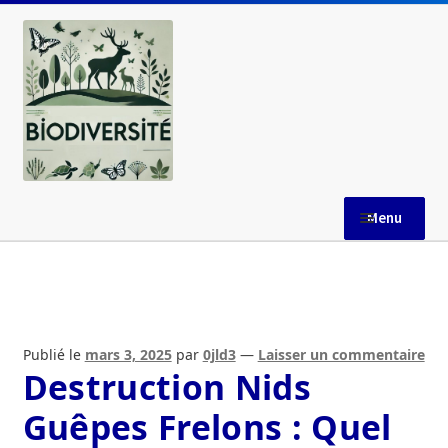
Aller
Aller
à
au
la
contenu
navigation
Menu
Accueil
AGENCE FRANCAISE POUR LA BIODIVERSITE
Publié le
mars 3, 2025
par
0jld3
—
Laisser un commentaire
Aires Marines Protégées
Destruction Nids
Guêpes Frelons : Quel
Blog