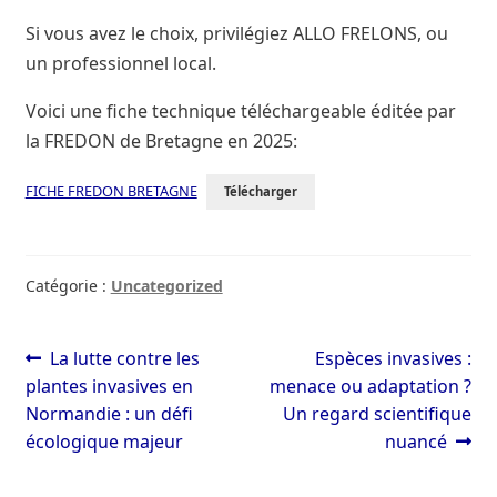
Si vous avez le choix, privilégiez ALLO FRELONS, ou
un professionnel local.
Voici une fiche technique téléchargeable éditée par
la FREDON de Bretagne en 2025:
FICHE FREDON BRETAGNE
Télécharger
Catégorie :
Uncategorized
Navigation
Article
Article
La lutte contre les
Espèces invasives :
précédent :
suivant :
plantes invasives en
menace ou adaptation ?
de
Normandie : un défi
Un regard scientifique
l’article
écologique majeur
nuancé