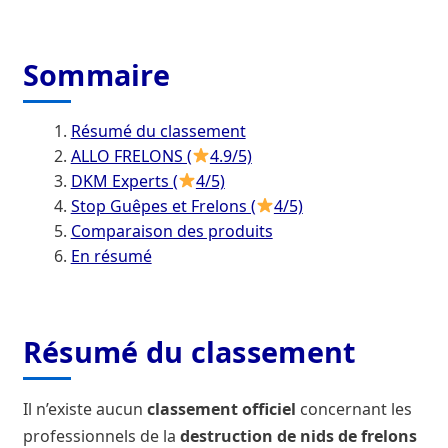
La concertation
Le frelon oriental
Sommaire
Les établissements fondateurs de l’Agence française
Résumé du classement
pour la biodiversité
ALLO FRELONS (
4.9/5)
DKM Experts (
4/5)
Les travaux de préfiguration
Stop Guêpes et Frelons (
4/5)
Comparaison des produits
Mentions légales
En résumé
Milieux aquatiques
Résumé du classement
Nos missions
Qui est le plus intéressant à interviewer pour parler
Il n’existe aucun
classement officiel
concernant les
du frelon asiatique en France ?
professionnels de la
destruction de nids de frelons