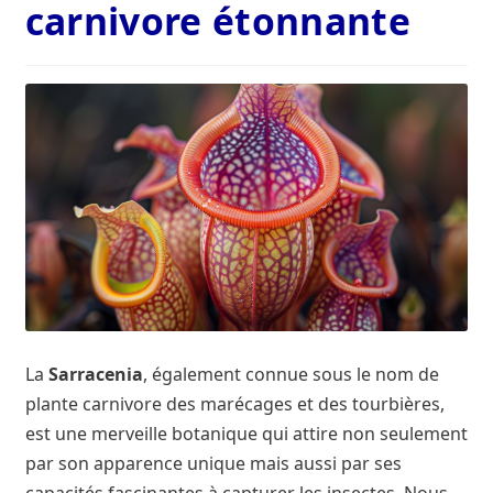
carnivore étonnante
Contact
Contaminants et polluants aquatiques
De quoi s’agit-il ?
Fédérations Régionales de Défense contre les
Organismes Nuisibles (Fredon)
France Biodiversité, connaître et respecter la nature
Histoire de l’Etablissement
La
Sarracenia
, également connue sous le nom de
plante carnivore des marécages et des tourbières,
L’Agence française pour la biodiversité, pilier du
est une merveille botanique qui attire non seulement
projet de loi
par son apparence unique mais aussi par ses