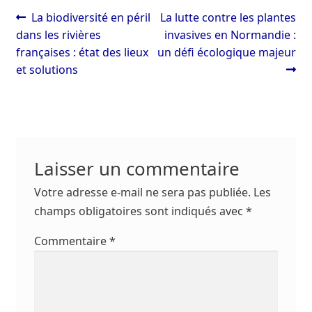
Navigation
Article
Article
La biodiversité en péril
La lutte contre les plantes
précédent :
suivant :
dans les rivières
invasives en Normandie :
de
françaises : état des lieux
un défi écologique majeur
l’article
et solutions
Laisser un commentaire
Votre adresse e-mail ne sera pas publiée.
Les
champs obligatoires sont indiqués avec
*
Commentaire
*