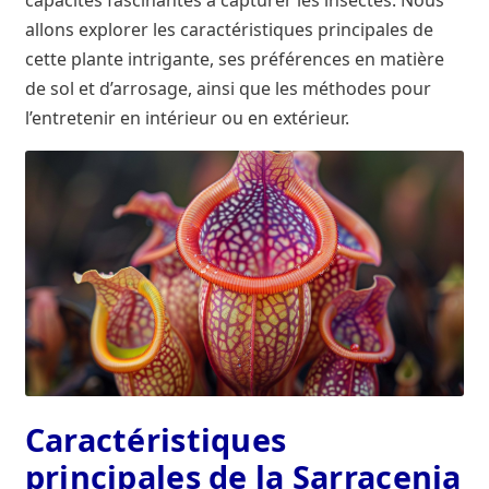
capacités fascinantes à capturer les insectes. Nous
La concertation
allons explorer les caractéristiques principales de
cette plante intrigante, ses préférences en matière
Le frelon oriental
de sol et d’arrosage, ainsi que les méthodes pour
l’entretenir en intérieur ou en extérieur.
Les établissements fondateurs de l’Agence française
pour la biodiversité
Les travaux de préfiguration
Mentions légales
Milieux aquatiques
Nos missions
Caractéristiques
Qui est le plus intéressant à interviewer pour parler
du frelon asiatique en France ?
principales de la Sarracenia